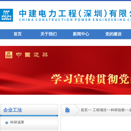
首页
关于我们
新闻中心
党的建设
企业工法
首页
>>
工程项目
>>
科研创新
>>
科研成果