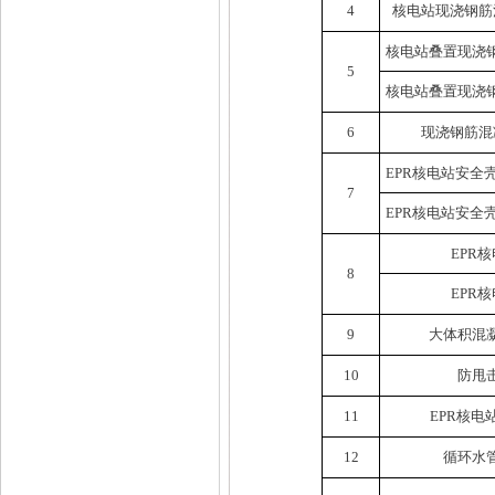
4
核电站现浇钢筋
核电站叠置现浇
5
核电站叠置现浇
6
现浇钢筋混
EPR核电站安全壳
7
EPR核电站安全壳
EPR
8
EPR
9
大体积混
10
防甩
11
EPR核
12
循环水