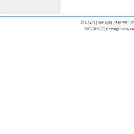
联系我们
|
网站地图
|
法律声明
|
2017-2020 (C) Copyright www.c