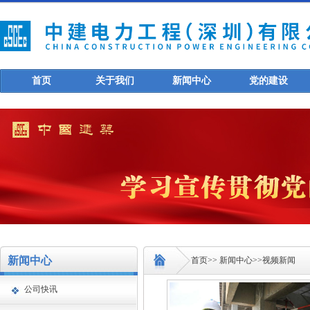
首页
关于我们
新闻中心
党的建设
新闻中心
首页
>>
新闻中心
>>
视频新闻
公司快讯